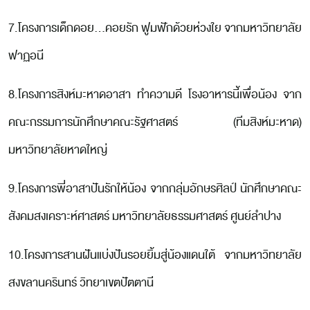
7.โครงการเด็กดอย...คอยรัก ฟูมฟักด้วยห่วงใย จากมหาวิทยาลัย
ฟาฏอนี
8.โครงการสิงห์มะหาดอาสา ทำความดี โรงอาหารนี้เพื่อน้อง จาก
คณะกรรมการนักศึกษาคณะรัฐศาสตร์ (ทีมสิงห์มะหาด)
มหาวิทยาลัยหาดใหญ่
9.โครงการพี่อาสาปันรักให้น้อง จากกลุ่มอักษรศิลป์ นักศึกษาคณะ
สังคมสงเคราะห์ศาสตร์ มหาวิทยาลัยธรรมศาสตร์ ศูนย์ลำปาง
10.โครงการสานฝันแบ่งปันรอยยิ้มสู่น้องแดนใต้ จากมหาวิทยาลัย
สงขลานครินทร์ วิทยาเขตปัตตานี