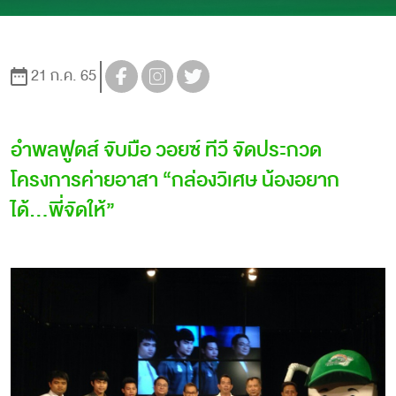
21 ก.ค. 65
อำพลฟูดส์ จับมือ วอยซ์ ทีวี จัดประกวด
โครงการค่ายอาสา “กล่องวิเศษ น้องอยาก
ได้...พี่จัดให้”