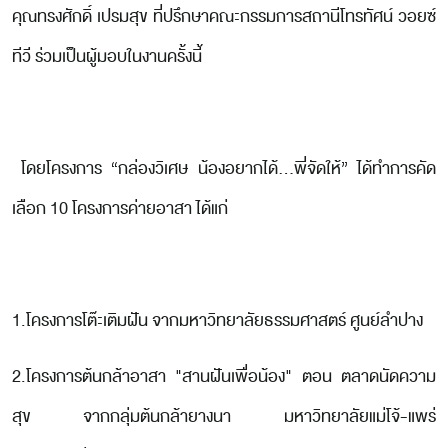
คุณทรงศักดิ์ เปรมสุข ที่ปรึกษาคณะกรรมการสถานีโทรทัศน์ วอยซ์
ทีวี ร่วมเป็นผู้มอบในงานครั้งนี้
โดยโครงการ “กล่องวิเศษ น้องอยากได้...พี่จัดให้” ได้ทำการคัด
เลือก 10 โครงการค่ายอาสา ได้แก่
1.โครงการโต๊ะเติมฝัน จากมหาวิทยาลัยธรรมศาสตร์ ศูนย์ลำปาง
2.โครงการต้นกล้าอาสา "สานฝันเพื่อน้อง" ตอน ตลาดนัดความ
สุข จากกลุ่มต้นกล้ายางนา มหาวิทยาลัยแม่โจ้-แพร่