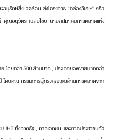
นุรักษ์สิ่งแวดล้อม ส่งโครงการ ”กล่องวิเศษ” หรือ
 คุณอนุวัตร เฉลิมไชย นายกสมาคมการตลาดแห่ง
ายน้อยกว่า 500 ล้านบาท , ประเภทยอดขายมากกว่า
ห่งปี โดยคณะกรรมการผู้ทรงคุณวุฒิด้านการตลาดจาก
่อง UHT ทั้งภาครัฐ , ภาคเอกชน และภาคประชาชนทั่ว