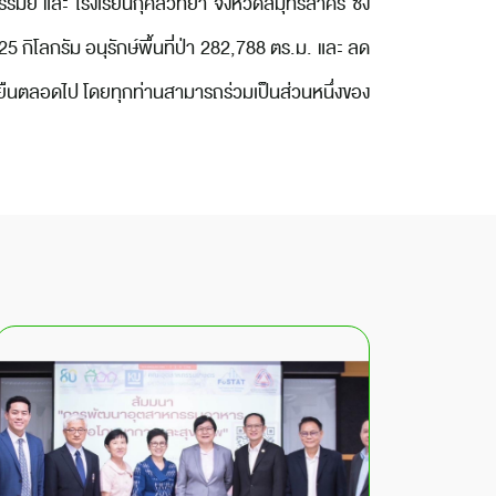
ีรัมย์ และ โรงเรียนกุศลวิทยา จังหวัดสมุทรสาคร ซึ่ง
ิโลกรัม อนุรักษ์พื้นที่ป่า 282,788 ตร.ม. และ ลด
ั่งยืนตลอดไป โดยทุกท่านสามารถร่วมเป็นส่วนหนึ่งของ