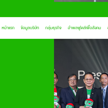
หน้าแรก
ข้อมูลบริษัท
กลุ่มธุรกิจ
อำพลฟูดส์เพื่อสังคม
เกี่ยวกับเรา
ธุรกิจการผลิต
The Magic Box
จรรยาบรรณทางธุรกิจ
ธุรกิจจัดจำหน่าย
Monkey Island
บริษัทในเครือ
ธุรกิจบริการ
อาหารเพื่อผู้ป่วยและผู้สูงวัย
ธุรกิจระหว่างประเทศ
ธุรกิจอีคอมเมิร์ซ
คณะกรรมการ
ธุรกิจการฝึกอบรม
คณะผู้บริหาร
ธุรกิจเทคและปัญญาประดิษฐ์
ต่อต้านการคอรัปชั่น
กิจการเพื่อสังคม
PDPA