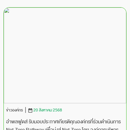
ข่าวองค์กร
20 สิงหาคม 2568
อำพลฟูดส์ รับมอบประกาศเกียรติคุณองค์กรที่ร่วมดำเนินการ
Net Zero Pathway เพื่อมุ่งสู่ Net Zero โดย องค์การบริหาร