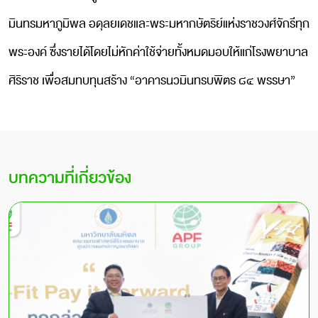
มินทรมหาภูมิพล อดุลยเดชและพระมหากษัตริย์แห่งราชวงศ์จักรีทุก
พระองค์ ซึ่งรายได้โดยไม่หักค่าใช้จ่ายทั้งหมดมอบให้แก่โรงพยาบาล
ศิริราช เพื่อสมทบทุนสร้าง “อาคารนวมินทรบพิตร ๘๔ พรรษา”
บทความที่เกี่ยวข้อง