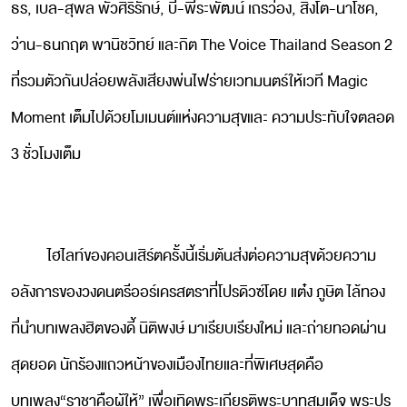
ธร, เบล-สุพล พัวศิริรักษ์, บี-พีระพัฒน์ เถรว่อง, สิงโต-นาโชค,
ว่าน-ธนกฤต พานิชวิทย์ และกิต The Voice Thailand Season 2
ที่รวมตัวกันปล่อยพลังเสียงพ่นไฟร่ายเวทมนตร์ให้เวที Magic
Moment เต็มไปด้วยโมเมนต์แห่งความสุขและ ความประทับใจตลอด
3 ชั่วโมงเต็ม
ไฮไลท์ของคอนเสิร์ตครั้งนี้เริ่มต้นส่งต่อความสุขด้วยความ
อลังการของวงดนตรีออร์เครสตราที่โปรดิวซ์โดย แต๋ง ภูษิต ไล้ทอง
ที่นำบทเพลงฮิตของดี้ นิติพงษ์ มาเรียบเรียงใหม่ และถ่ายทอดผ่าน
สุดยอด นักร้องแถวหน้าของเมืองไทยและที่พิเศษสุดคือ
บทเพลง“ราชาคือผู้ให้” เพื่อเทิดพระเกียรติพระบาทสมเด็จ พระปร