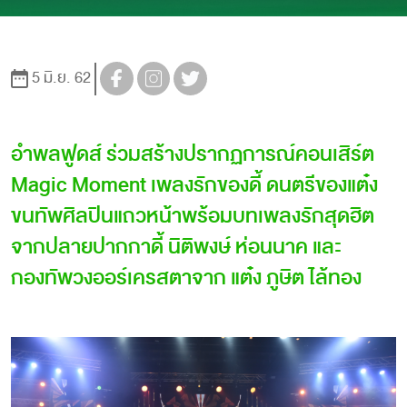
5 มิ.ย. 62
อำพลฟูดส์ ร่วมสร้างปรากฏการณ์คอนเสิร์ต
Magic Moment เพลงรักของดี้ ดนตรีของแต๋ง
ขนทัพศิลปินแถวหน้าพร้อมบทเพลงรักสุดฮิต
จากปลายปากกาดี้ นิติพงษ์ ห่อนนาค และ
กองทัพวงออร์เครสตาจาก แต๋ง ภูษิต ไล้ทอง