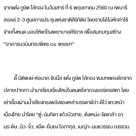
จากแต๋ง ภูษิต ไล้ทอง ในวันเสาร์ ที่ 6 พฤษภาคม 2560 ณ เพนารี
ฮอลล์ 2-3 ศูนย์การประชุมแห่งชาติสิริกิติย์ โดยรายได้ไม่หักค่าใช้
จ่ายทั้งหมด มอบให้แก่โรงพยาบาลศิริราช เพื่อสมทบทุนสร้าง
“อาคารนวมินทรบพิตร ๘๔ พรรษา”
ดี้ นิติพงษ์ ห่อนาค จับมือ แต๋ง ภูษิต ไล้ทอง ขนบทเพลงรักจาก
ปลายปากกา นำมาเรียบเรียงใหม่ในดนตรีจากวงออร์เครสตา โดย
เล่าเรื่องผ่านน้ำเสียงทรงพลังของเหล่าบรรดาดีว่า ดีโว่ แถวหน้า
เมืองไทย นำโดย “ตู่-นันทิดา แก้วบัวสาย, ต๊งเหน่ง-รัดเกล้า อา
มระดิษ, นิว-จิ๋ว, แอ๊ด-ยืนยง โอภากุล, เมญ่า-นนธวรรณ ฌรรวน