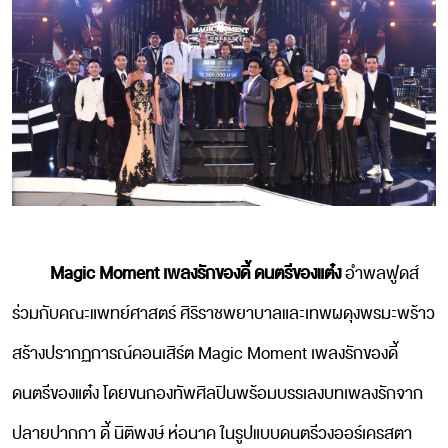
Magic Moment เพลงรักของดี้ ดนตรีของแต๋ง
อำพลฟูดส์
ร่วมกับคณะแพทย์ศาสตร์ ศิริราชพยาบาลและเทพผดุงพรมะพร้าว
สร้างปรากฏการณ์คอนเสิร์ต Magic Moment เพลงรักของดี้
ดนตรีของแต๋ง โดยขนกองทัพศิลปินพร้อมบรรเลงบทเพลงรักจาก
ปลายปากกา ดี้ นิติพงษ์ ห่อนาค ในรูปแบบดนตรีวงออร์เครสตา